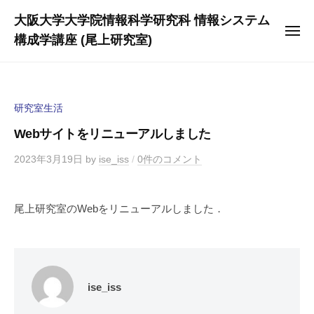
ュ
コ
ー
大阪大学大学院情報科学研究科 情報システム
ン
メ
構成学講座 (尾上研究室)
テ
ニ
ュ
ン
ー
ツ
へ
研究室生活
ス
Webサイトをリニューアルしました
キ
ッ
2023年3月19日
by
ise_iss
/
0件のコメント
プ
尾上研究室のWebをリニューアルしました．
ise_iss