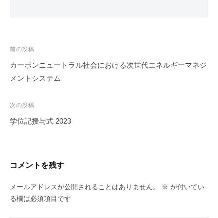
投
前の投稿
稿
カーボンニュートラル社会における次世代エネルギーマネジ
ナ
メントシステム
ビ
ゲ
次の投稿
ー
学位記授与式 2023
シ
ョ
ン
コメントを残す
メールアドレスが公開されることはありません。
※
が付いてい
る欄は必須項目です