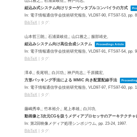
山口雅之,; 石浦菜岐佐,; 神戸尚志,
組込み式システム向けリターゲッタブルコンパイラの方式
Pro
In:
電子情報通信学会技術研究報告, VLD97-90, FTS97-53,
pp. 
BibTeX
|
タグ:
山本哲三朗,; 石浦菜岐佐,; 山口雅之,; 服部靖史,
組込みシステム向け高位合成システム
Proceedings Article
In:
電子情報通信学会技術研究報告, VLD97-91, FTS97-54,
pp. 
BibTeX
|
タグ:
澤卓,; 長尾明,; 白川功,; 神戸尚志,; 千原國宏,
方形パッキング手法による MMIC 向き配置配線手法
Proceeding
In:
電子情報通信学会技術研究報告, VLD97-97, FTS97-60,
pp. 
BibTeX
|
タグ:
藤嶋秀幸,; 竹本裕介,; 尾上孝雄,; 白川功,
動画像と3次元CGを扱うメディアプロセッサのアーキテクチャ
In:
第2回映像メディア処理シンポジウム,
pp. 23-24,
1997
.
BibTeX
|
タグ: