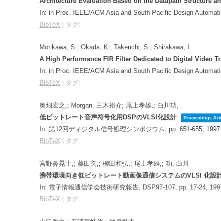
Architecture Evaluation Based on the Datapath Structure an
In:
in Proc. IEEE/ACM Asia and South Pacific Design Automat
BibTeX
|
タグ:
Morikawa, S.; Okada, K.; Takeuchi, S.; Shirakawa, I.
A High Performance FIR Filter Dedicated to Digital Video 
In:
in Proc. IEEE/ACM Asia and South Pacific Design Automat
BibTeX
|
タグ:
奥畑宏之,; Morgan, 三木裕介; 尾上孝雄,; 白川功,
低ビットレート音声符号化用DSPのVLSI化設計
Proceedings Arti
In:
第12回ディジタル信号処理シンポジウム,
pp. 651-655,
1997
BibTeX
|
タグ:
宮野鼻晃士,; 藤田玄,; 柳田和弘,; 尾上孝雄,; 功, 白川
携帯環境向き低ビットレート動画像通信システムのVLSI 化設
In:
電子情報通信学会技術研究報告, DSP97-107,
pp. 17-24,
199
BibTeX
|
タグ: