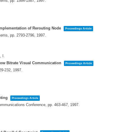
stems,
pp. 1584-1587,
1997
.
Implementation of Rerouting Node
Proceedings Article
stems,
pp. 2793-2796,
1997
.
 I.
Low Bitrate Visual Communication
Proceedings Article
29-232,
1997
.
uting
Proceedings Article
Communications Conference,
pp. 463-467,
1997
.