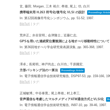
玄, 藤田; Morgan, 三木 裕介; 孝雄, 尾上; 功, 白川
携帯端末用 H.263 符号化/復号化 VLSI の設計
Proceedings Articl
In:
第12回画像符号化シンポジウム,
pp. 51-52,
1997
.
BibTeX
|
タグ:
荒井正,; 水谷宣明,; 会津隆士,; 近藤仁志,
GPSを用いた連続変位量観測による地すべり移動特性について
In:
第36回地すべり学会研究発表講演集,
pp. 365-368,
1997
.
BibTeX
|
タグ:
澤卓,; 長尾明,; 神戸尚志,; 白川功,; 千原國宏,
方形パッキング法の一算法
Proceedings Article
In:
電子情報通信学会技術研究報告, DSP97-53,
pp. 159-166,
19
BibTeX
|
タグ:
正城敏博,; 中谷泰寛,; 尾上孝雄,; 村上孝三,
音声通信を考慮したマルチメディアATM通信方式とVLSI化
Pr
In:
電子情報通信学会技術研究報告, IN97-10,
pp. 39-46,
1997
.