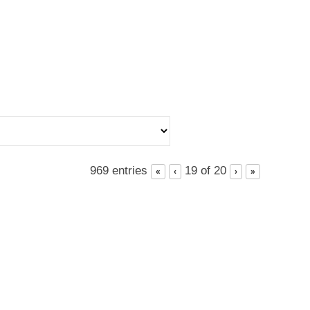
969 entries
19 of 20
«
‹
›
»