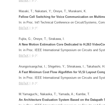
BibTeX
|
タグ:
Masaki, T.; Nakatani, Y.; Onoye, T.; Murakami, K.
Fellow Cell Switching for Voice Communication on Multim
In:
in Proc. Int'l Technical Conference on Circuit/Systems, C
BibTeX
|
タグ:
Fujita, G.; Onoye, T.; Sirakawa, I.
A New Motion Estimation Core Dedicated to H.263 VideoC
In:
in Proc. IEEE International Symposium on Circuits and Sy
BibTeX
|
タグ:
Arungsrisangchai, I.; Shigehiro, Y.; Shirakawa, I.; Takahashi, H
A Fast Minimun Cost Flow Algofithm for VLSI Layout Com
In:
in Proc. IEEE International Symposium on Circuits and Sy
BibTeX
|
タグ:
M.Yamaguchi,; Nakaoka, T.; Yamada, A.; Kambe, T.
An Architecture Evaluation System Based on the Datapath S