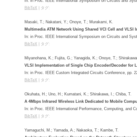
In:
in Proc. IEEE International Symposium on Circuits and Sy
BibTeX
|
タグ:
Masaki, T.; Nakatani, Y.; Onoye, T.; Murakami, K.
Multimedia ATM Network Using Shared VCI Cell and VLSI 
In:
in Proc. IEEE International Symposium on Circuits and Sy
BibTeX
|
タグ:
Miyanohana, K.; Fujita, G.; Yanagida, K.; Onoye, T.; Shirakawa,
VLSI Implementation of Single Chip Encoder/Decoder for 
In:
in Proc. IEEE Custom Integrated Circuits Conference,
pp. 2
BibTeX
|
タグ:
Okuhata, H.; Uno, H.; Kumatani, K.; Shirakawa, I.; Chiba, T.
A 4Mbps Infrared Wireless Link Dedicated to Mobile Comp
In:
in Proc. IEEE International Performance, Computing, and 
BibTeX
|
タグ:
Yamaguchi, M.; Yamada, A.; Nakaoka, T.; Kambe, T.