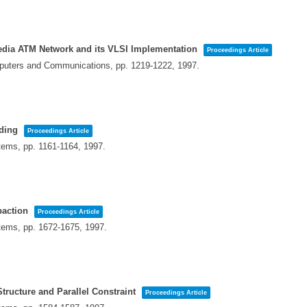
edia ATM Network and its VLSI Implementation
Proceedings Article
omputers and Communications,
pp. 1219-1222,
1997
.
oding
Proceedings Article
stems,
pp. 1161-1164,
1997
.
.
paction
Proceedings Article
stems,
pp. 1672-1675,
1997
.
tructure and Parallel Constraint
Proceedings Article