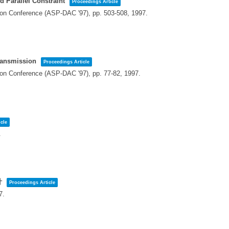
d Parallel Constraint
Proceedings Article
ion Conference (ASP-DAC '97),
pp. 503-508,
1997
.
Transmission
Proceedings Article
ion Conference (ASP-DAC '97),
pp. 77-82,
1997
.
cle
.
計
Proceedings Article
7
.