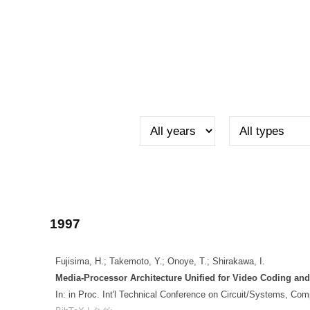
Publication
2026
年
2
月
17
日
by
ise_iss
1997
Fujisima, H.; Takemoto, Y.; Onoye, T.; Shirakawa, I.
Media-Processor Architecture Unified for Video Coding an
In:
in Proc. Int'l Technical Conference on Circuit/Systems, C