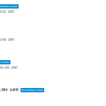
ceedings Article
85-92,
1997
.
93-99,
1997
.
s Article
141-146,
1997
.
に関す る研究
Proceedings Article