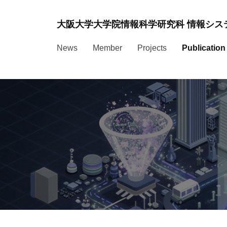
コ
ン
大阪大学大学院情報科学研究科 情報システ
テ
News
Member
Projects
Publication
ン
ツ
へ
ス
キ
ッ
プ