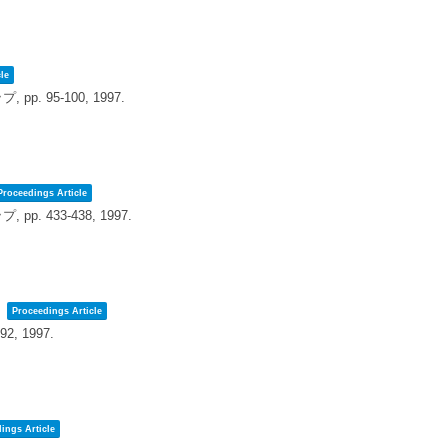
le
プ,
pp. 95-100,
1997
.
Proceedings Article
プ,
pp. 433-438,
1997
.
験
Proceedings Article
392,
1997
.
ings Article