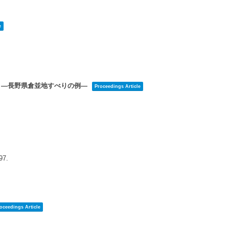
e
 —長野県倉並地すべりの例—
Proceedings Article
97
.
oceedings Article