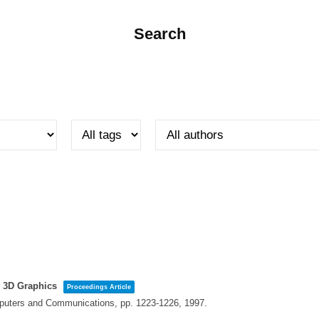
Search
d 3D Graphics
Proceedings Article
omputers and Communications,
pp. 1223-1226,
1997
.