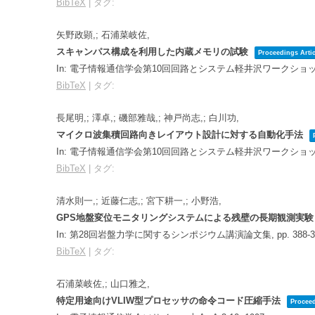
BibTeX
|
タグ:
矢野政顕,; 石浦菜岐佐,
スキャンパス構成を利用した内蔵メモリの試験
Proceedings Artic
In:
電子情報通信学会第10回回路とシステム軽井沢ワークショッ
BibTeX
|
タグ:
長尾明,; 澤卓,; 磯部雅哉,; 神戸尚志,; 白川功,
マイクロ波集積回路向きレイアウト設計に対する自動化手法
In:
電子情報通信学会第10回回路とシステム軽井沢ワークショッ
BibTeX
|
タグ:
清水則一,; 近藤仁志,; 宮下耕一,; 小野浩,
GPS地盤変位モニタリングシステムによる残壁の長期観測実
In:
第28回岩盤力学に関するシンポジウム講演論文集,
pp. 388-
BibTeX
|
タグ:
石浦菜岐佐,; 山口雅之,
特定用途向けVLIW型プロセッサの命令コード圧縮手法
Proceed